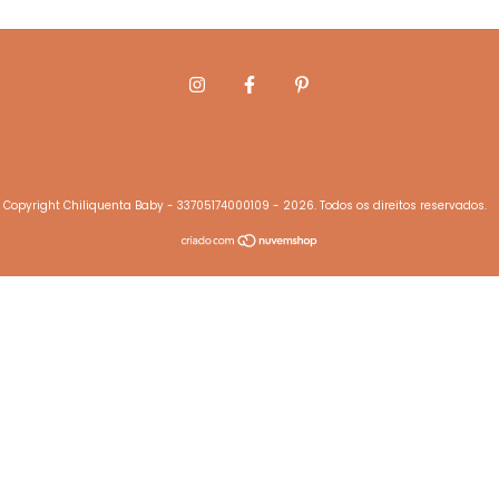
Copyright Chiliquenta Baby - 33705174000109 - 2026. Todos os direitos reservados.