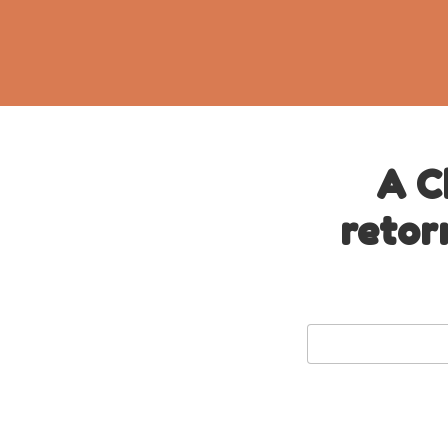
A C
retor